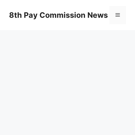
Skip
to
8th Pay Commission News
Menu
content