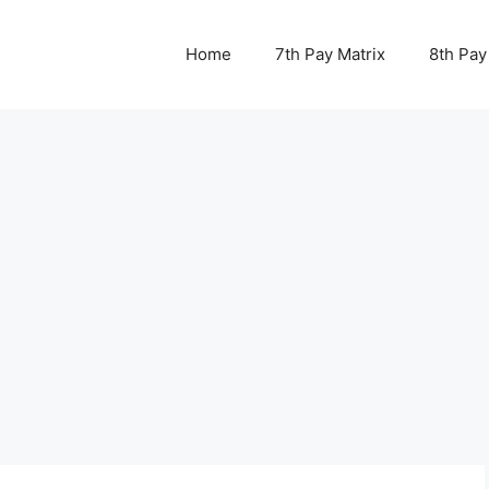
Home
7th Pay Matrix
8th Pay