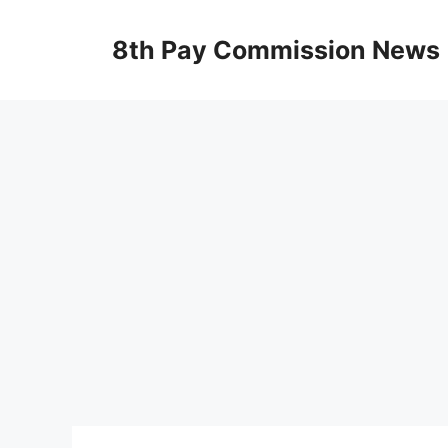
Skip
to
8th Pay Commission News
content