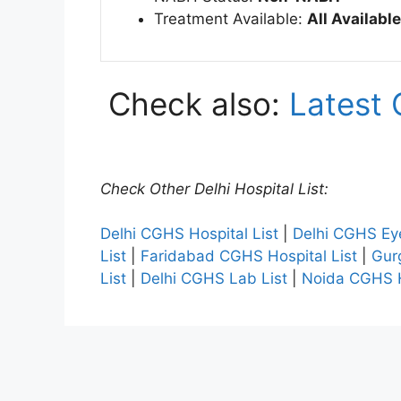
Treatment Available:
All Available
Check also:
Latest 
Check Other Delhi Hospital List:
Delhi CGHS Hospital List
|
Delhi CGHS Eye
List
|
Faridabad CGHS Hospital List
|
Gur
List
|
Delhi CGHS Lab List
|
Noida CGHS H