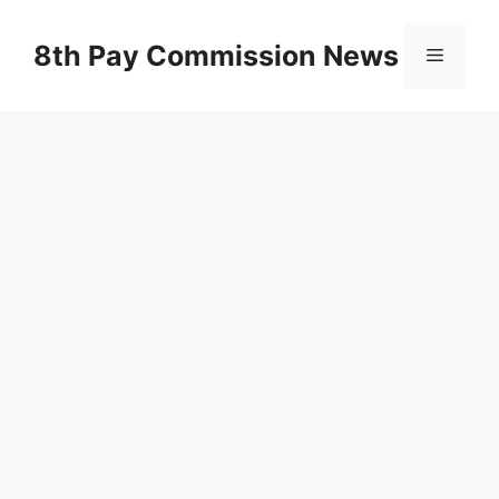
Skip
to
8th Pay Commission News
Menu
content