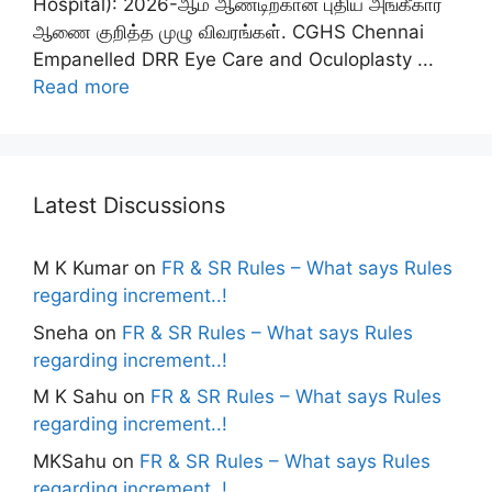
Hospital): 2026-ஆம் ஆண்டிற்கான புதிய அங்கீகார
ஆணை குறித்த முழு விவரங்கள். CGHS Chennai
Empanelled DRR Eye Care and Oculoplasty ...
Read more
Latest Discussions
M K Kumar
on
FR & SR Rules – What says Rules
regarding increment..!
Sneha
on
FR & SR Rules – What says Rules
regarding increment..!
M K Sahu
on
FR & SR Rules – What says Rules
regarding increment..!
MKSahu
on
FR & SR Rules – What says Rules
regarding increment..!