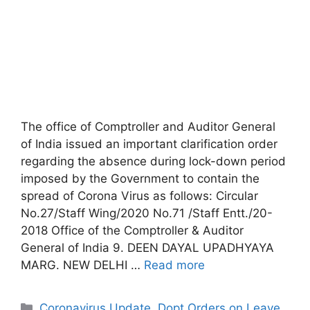
The office of Comptroller and Auditor General
of India issued an important clarification order
regarding the absence during lock-down period
imposed by the Government to contain the
spread of Corona Virus as follows: Circular
No.27/Staff Wing/2020 No.71 /Staff Entt./20-
2018 Office of the Comptroller & Auditor
General of India 9. DEEN DAYAL UPADHYAYA
MARG. NEW DELHI …
Read more
Categories
Coronavirus Update
,
Dopt Orders on Leave
,