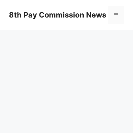
Skip
to
8th Pay Commission News
Menu
content