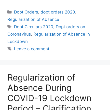
Categories
Dopt Orders
,
dopt orders 2020
,
Regularization of Absence
Tags
Dopt Circulars 2020
,
Dopt orders on
Coronavirus
,
Regularization of Absence in
Lockdown
Leave a comment
Regularization of
Absence During
COVID-19 Lockdown
Period – Clarification