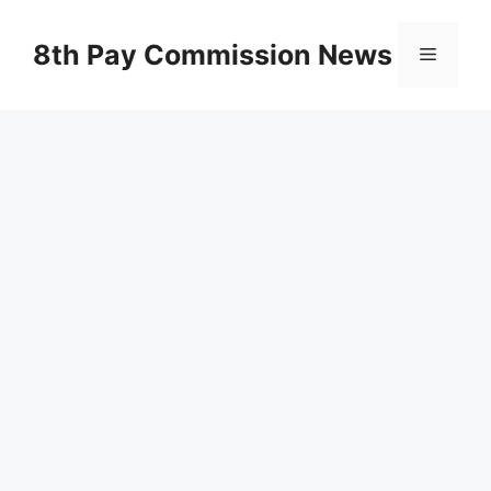
Skip
to
8th Pay Commission News
Menu
content