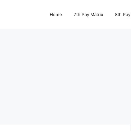
Home
7th Pay Matrix
8th Pay