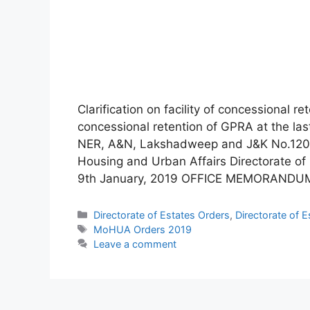
Clarification on facility of concessional re
concessional retention of GPRA at the las
NER, A&N, Lakshadweep and J&K No.12035/
Housing and Urban Affairs Directorate o
9th January, 2019 OFFICE MEMORAND
Categories
Directorate of Estates Orders
,
Directorate of 
Tags
MoHUA Orders 2019
Leave a comment