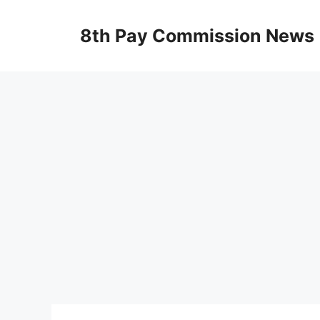
Skip
to
8th Pay Commission News
content