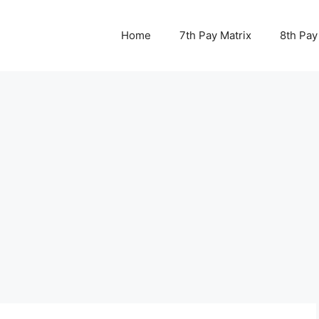
Home
7th Pay Matrix
8th Pay