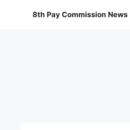
Skip
to
8th Pay Commission News
content