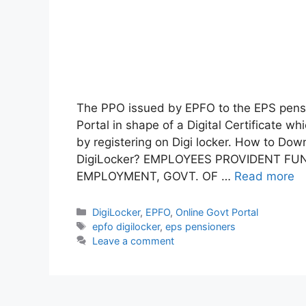
The PPO issued by EPFO to the EPS pensi
Portal in shape of a Digital Certificate
by registering on Digi locker. How to D
DigiLocker? EMPLOYEES PROVIDENT FU
EMPLOYMENT, GOVT. OF …
Read more
Categories
DigiLocker
,
EPFO
,
Online Govt Portal
Tags
epfo digilocker
,
eps pensioners
Leave a comment