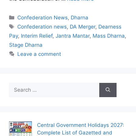
Categories
Confederation News
,
Dharna
Tags
Confederation news
,
DA Merger
,
Dearness
Pay
,
Interim Relief
,
Jantra Mantar
,
Mass Dharna
,
Stage Dharna
Leave a comment
Search
for:
Central Government Holidays 2027:
Complete List of Gazetted and