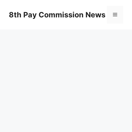
Skip
to
8th Pay Commission News
Menu
content