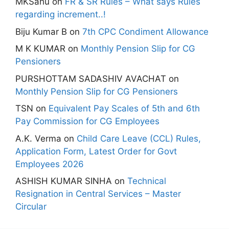
MKSahu
on
FR & SR Rules – What says Rules
regarding increment..!
Biju Kumar B
on
7th CPC Condiment Allowance
M K KUMAR
on
Monthly Pension Slip for CG
Pensioners
PURSHOTTAM SADASHIV AVACHAT
on
Monthly Pension Slip for CG Pensioners
TSN
on
Equivalent Pay Scales of 5th and 6th
Pay Commission for CG Employees
A.K. Verma
on
Child Care Leave (CCL) Rules,
Application Form, Latest Order for Govt
Employees 2026
ASHISH KUMAR SINHA
on
Technical
Resignation in Central Services – Master
Circular