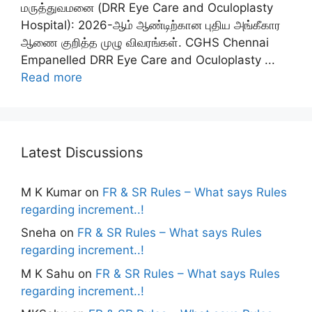
மருத்துவமனை (DRR Eye Care and Oculoplasty
Hospital): 2026-ஆம் ஆண்டிற்கான புதிய அங்கீகார
ஆணை குறித்த முழு விவரங்கள். CGHS Chennai
Empanelled DRR Eye Care and Oculoplasty ...
Read more
Latest Discussions
M K Kumar
on
FR & SR Rules – What says Rules
regarding increment..!
Sneha
on
FR & SR Rules – What says Rules
regarding increment..!
M K Sahu
on
FR & SR Rules – What says Rules
regarding increment..!