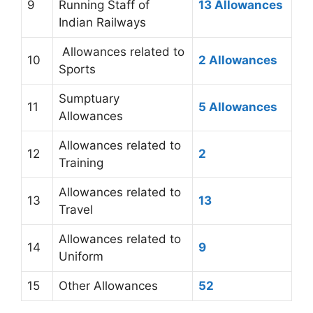
9
Running Staff of
13 Allowances
Indian Railways
Allowances related to
10
2 Allowances
Sports
Sumptuary
11
5 Allowances
Allowances
Allowances related to
12
2
Training
Allowances related to
13
13
Travel
Allowances related to
14
9
Uniform
15
Other Allowances
52