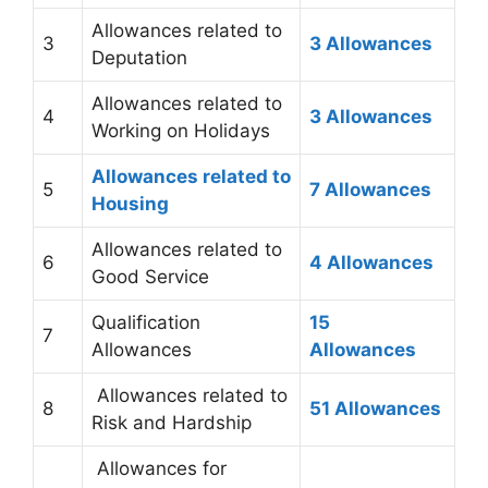
Allowances related to
3
3 Allowances
Deputation
Allowances related to
4
3 Allowances
Working on Holidays
Allowances related to
5
7 Allowances
Housing
Allowances related to
6
4 Allowances
Good Service
Qualification
15
7
Allowances
Allowances
Allowances related to
8
51 Allowances
Risk and Hardship
Allowances for