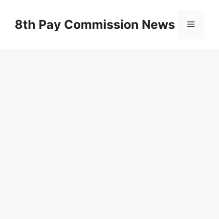
Skip
to
8th Pay Commission News
Menu
content