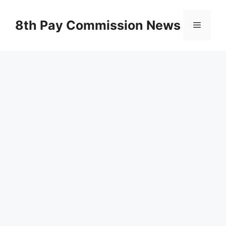
Skip
to
8th Pay Commission News
Menu
content