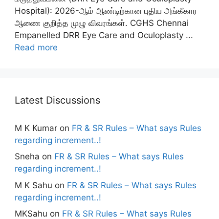
Hospital): 2026-ஆம் ஆண்டிற்கான புதிய அங்கீகார
ஆணை குறித்த முழு விவரங்கள். CGHS Chennai
Empanelled DRR Eye Care and Oculoplasty ...
Read more
Latest Discussions
M K Kumar
on
FR & SR Rules – What says Rules
regarding increment..!
Sneha
on
FR & SR Rules – What says Rules
regarding increment..!
M K Sahu
on
FR & SR Rules – What says Rules
regarding increment..!
MKSahu
on
FR & SR Rules – What says Rules