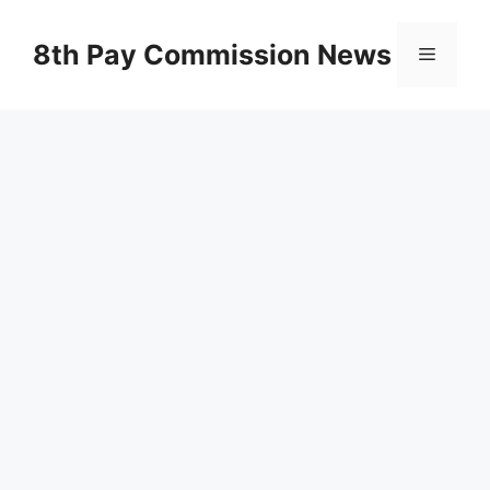
Skip
to
8th Pay Commission News
Menu
content