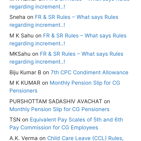
regarding increment..!
Sneha
on
FR & SR Rules – What says Rules
regarding increment..!
M K Sahu
on
FR & SR Rules – What says Rules
regarding increment..!
MKSahu
on
FR & SR Rules – What says Rules
regarding increment..!
Biju Kumar B
on
7th CPC Condiment Allowance
M K KUMAR
on
Monthly Pension Slip for CG
Pensioners
PURSHOTTAM SADASHIV AVACHAT
on
Monthly Pension Slip for CG Pensioners
TSN
on
Equivalent Pay Scales of 5th and 6th
Pay Commission for CG Employees
A.K. Verma
on
Child Care Leave (CCL) Rules,