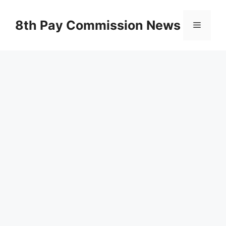
Skip
to
8th Pay Commission News
Menu
content