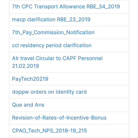
7th CPC Transport Allowance RBE_34_2019
macp clarification RBE_23_2019
7th_Pay_Commission_Notification
ccl residency period clarification
AIr travel Circular to CAPF Personnel
21.02.2019
PayTech20219
doppw orders on identity card
Que and Ans
Revision-of-Rates-of-Incentive-Bonus
CPAO_Tech_NPS_2018-19_215