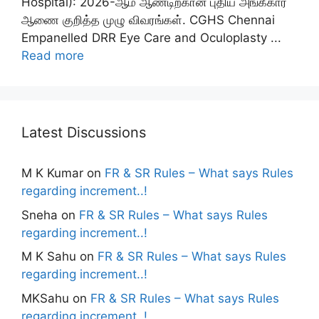
Hospital): 2026-ஆம் ஆண்டிற்கான புதிய அங்கீகார
ஆணை குறித்த முழு விவரங்கள். CGHS Chennai
Empanelled DRR Eye Care and Oculoplasty ...
Read more
Latest Discussions
M K Kumar
on
FR & SR Rules – What says Rules
regarding increment..!
Sneha
on
FR & SR Rules – What says Rules
regarding increment..!
M K Sahu
on
FR & SR Rules – What says Rules
regarding increment..!
MKSahu
on
FR & SR Rules – What says Rules
regarding increment..!