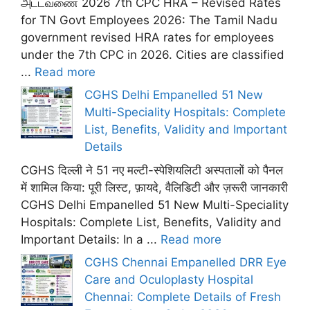
அட்டவணை 2026 7th CPC HRA – Revised Rates
for TN Govt Employees 2026: The Tamil Nadu
government revised HRA rates for employees
under the 7th CPC in 2026. Cities are classified
...
Read more
CGHS Delhi Empanelled 51 New
Multi-Speciality Hospitals: Complete
List, Benefits, Validity and Important
Details
CGHS दिल्ली ने 51 नए मल्टी-स्पेशियलिटी अस्पतालों को पैनल
में शामिल किया: पूरी लिस्ट, फ़ायदे, वैलिडिटी और ज़रूरी जानकारी
CGHS Delhi Empanelled 51 New Multi-Speciality
Hospitals: Complete List, Benefits, Validity and
Important Details: In a ...
Read more
CGHS Chennai Empanelled DRR Eye
Care and Oculoplasty Hospital
Chennai: Complete Details of Fresh