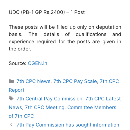
UDC (PB-1 GP Rs.2400) – 1 Post
These posts will be filled up only on deputation
basis. The details of qualifications and
experience required for the posts are given in
the order.
Source:
CGEN.in
Categories
7th CPC News
,
7th CPC Pay Scale
,
7th CPC
Report
Tags
7th Central Pay Commission
,
7th CPC Latest
News
,
7th CPC Meeting
,
Committee Members
of 7th CPC
7th Pay Commission has sought information