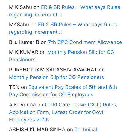
M K Sahu
on
FR & SR Rules – What says Rules
regarding increment..!
MKSahu
on
FR & SR Rules – What says Rules
regarding increment..!
Biju Kumar B
on
7th CPC Condiment Allowance
M K KUMAR
on
Monthly Pension Slip for CG
Pensioners
PURSHOTTAM SADASHIV AVACHAT
on
Monthly Pension Slip for CG Pensioners
TSN
on
Equivalent Pay Scales of 5th and 6th
Pay Commission for CG Employees
A.K. Verma
on
Child Care Leave (CCL) Rules,
Application Form, Latest Order for Govt
Employees 2026
ASHISH KUMAR SINHA
on
Technical