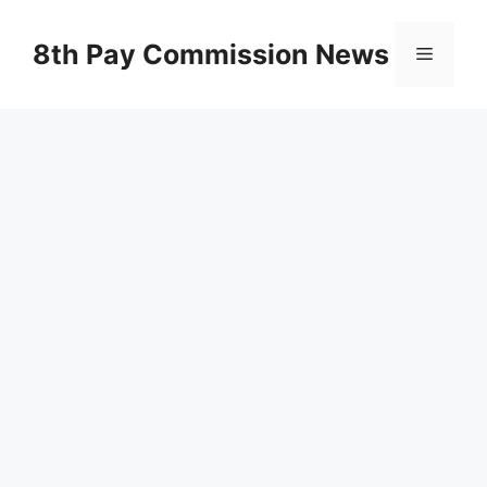
Skip
to
8th Pay Commission News
Menu
content