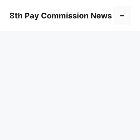
Skip
to
8th Pay Commission News
Menu
content