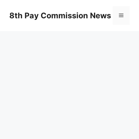
Skip
to
8th Pay Commission News
Menu
content