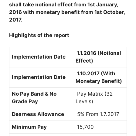
shall take notional effect from 1st January,
2016 with monetary benefit from 1st October,
2017.
Highlights of the report
1.1.2016 (Notional
Implementation Date
Effect)
1.10.2017 (With
Implementation Date
Monetary Benefit)
No Pay Band & No
Pay Matrix (32
Grade Pay
Levels)
Dearness Allowance
5% From 1.7.2017
Minimum Pay
15,700