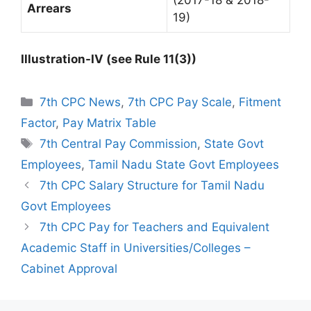
(2017-18 & 2018-
Arrears
19)
Illustration-IV (see Rule 11(3))
Categories
7th CPC News
,
7th CPC Pay Scale
,
Fitment
Factor
,
Pay Matrix Table
Tags
7th Central Pay Commission
,
State Govt
Employees
,
Tamil Nadu State Govt Employees
7th CPC Salary Structure for Tamil Nadu
Govt Employees
7th CPC Pay for Teachers and Equivalent
Academic Staff in Universities/Colleges –
Cabinet Approval