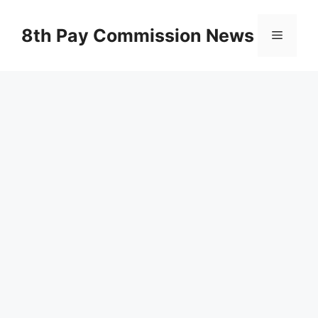
Skip
to
8th Pay Commission News
Menu
content