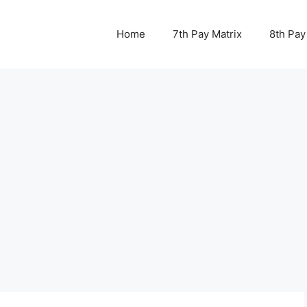
Home
7th Pay Matrix
8th Pay