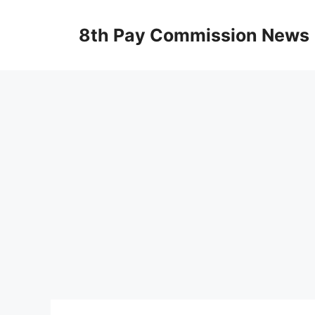
Skip
to
8th Pay Commission News
content