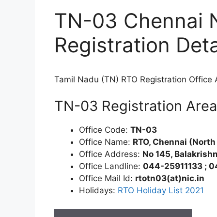
TN-03 Chennai N
Registration Deta
Tamil Nadu (TN) RTO Registration Office 
TN-03 Registration Area 
Office Code:
TN-03
Office Name:
RTO, Chennai (North
Office Address:
No 145, Balakrish
Office Landline:
044-25911133 ; 
Office Mail Id:
rtotn03(at)nic.in
Holidays:
RTO Holiday List 2021