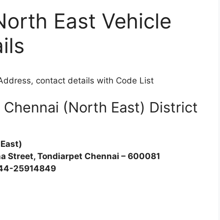
orth East Vehicle
ils
Address, contact details with Code List
Chennai (North East) District
 East)
na Street, Tondiarpet Chennai – 600081
044-25914849