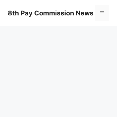
Skip
to
8th Pay Commission News
Menu
content