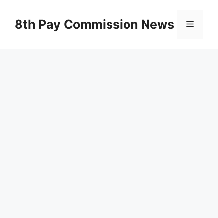
Skip
to
8th Pay Commission News
Menu
content