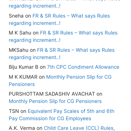
regarding increment..!
Sneha
on
FR & SR Rules – What says Rules
regarding increment..!
M K Sahu
on
FR & SR Rules – What says Rules
regarding increment..!
MKSahu
on
FR & SR Rules – What says Rules
regarding increment..!
Biju Kumar B
on
7th CPC Condiment Allowance
M K KUMAR
on
Monthly Pension Slip for CG
Pensioners
PURSHOTTAM SADASHIV AVACHAT
on
Monthly Pension Slip for CG Pensioners
TSN
on
Equivalent Pay Scales of 5th and 6th
Pay Commission for CG Employees
A.K. Verma
on
Child Care Leave (CCL) Rules,