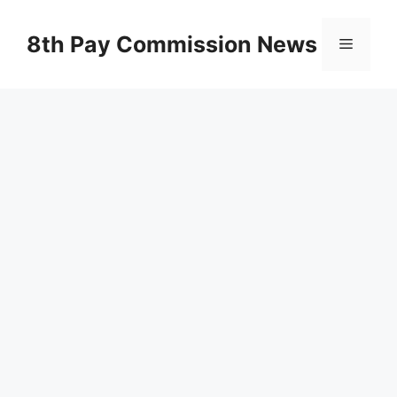
Skip
to
8th Pay Commission News
Menu
content