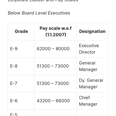
Below Board Level Executives
Pay scale w.e.f
Grade
Designation
(1.1.2007)
Executive
E-9
62000 – 80000
Director
General
E-8
51300 – 73000
Manager
Dy. General
E-7
51300 – 73000
Manager
Chief
E-6
43200 – 66000
Manager
E-5