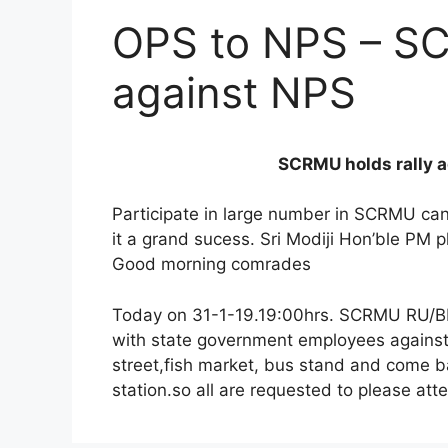
OPS to NPS – SC
against NPS
SCRMU holds rally 
Participate in large number in SCRMU can
it a grand sucess. Sri Modiji Hon’ble PM
Good morning comrades
Today on 31-1-19.19:00hrs. SCRMU RU/BR
with state government employees against
street,fish market, bus stand and come ba
station.so all are requested to please att