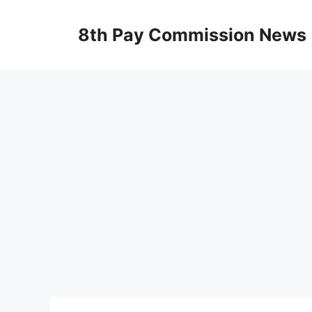
Skip
to
8th Pay Commission News
content