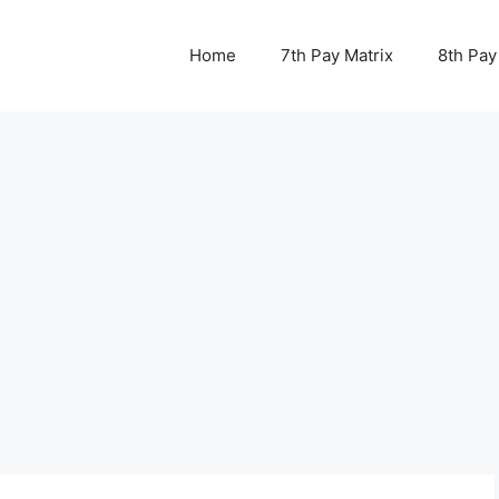
Home
7th Pay Matrix
8th Pay