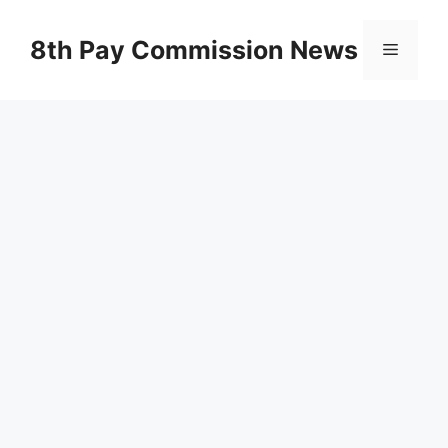
Skip
to
8th Pay Commission News
Menu
content