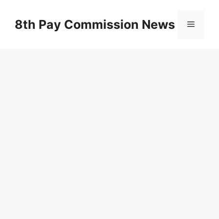
Skip
to
8th Pay Commission News
Menu
content