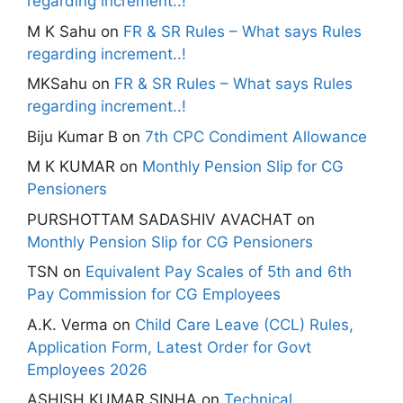
regarding increment..!
M K Sahu
on
FR & SR Rules – What says Rules
regarding increment..!
MKSahu
on
FR & SR Rules – What says Rules
regarding increment..!
Biju Kumar B
on
7th CPC Condiment Allowance
M K KUMAR
on
Monthly Pension Slip for CG
Pensioners
PURSHOTTAM SADASHIV AVACHAT
on
Monthly Pension Slip for CG Pensioners
TSN
on
Equivalent Pay Scales of 5th and 6th
Pay Commission for CG Employees
A.K. Verma
on
Child Care Leave (CCL) Rules,
Application Form, Latest Order for Govt
Employees 2026
ASHISH KUMAR SINHA
on
Technical