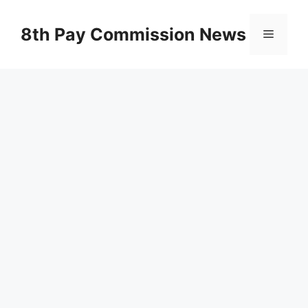
Skip
to
8th Pay Commission News
Menu
content