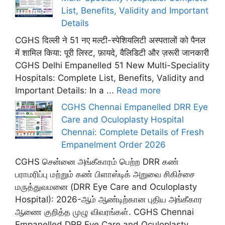
List, Benefits, Validity and Important
Details
CGHS दिल्ली ने 51 नए मल्टी-स्पेशियलिटी अस्पतालों को पैनल
में शामिल किया: पूरी लिस्ट, फ़ायदे, वैलिडिटी और ज़रूरी जानकारी
CGHS Delhi Empanelled 51 New Multi-Speciality
Hospitals: Complete List, Benefits, Validity and
Important Details: In a ...
Read more
CGHS Chennai Empanelled DRR Eye
Care and Oculoplasty Hospital
Chennai: Complete Details of Fresh
Empanelment Order 2026
CGHS சென்னை அங்கீகாரம் பெற்ற DRR கண்
பராமரிப்பு மற்றும் கண் பிளாஸ்டிக் அறுவை சிகிச்சை
மருத்துவமனை (DRR Eye Care and Oculoplasty
Hospital): 2026-ஆம் ஆண்டிற்கான புதிய அங்கீகார
ஆணை குறித்த முழு விவரங்கள். CGHS Chennai
Empanelled DRR Eye Care and Oculoplasty ...