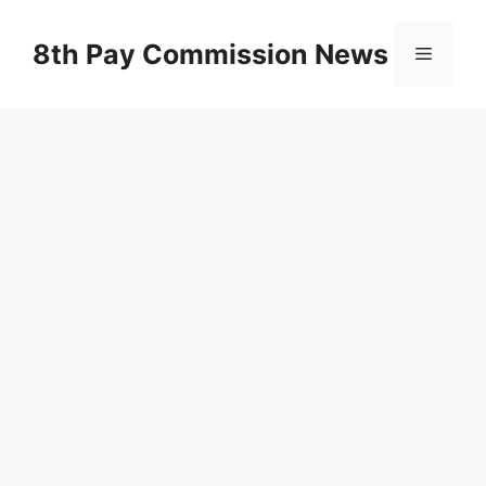
Skip
to
8th Pay Commission News
Menu
content