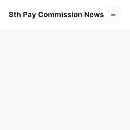
Skip
to
8th Pay Commission News
Menu
content