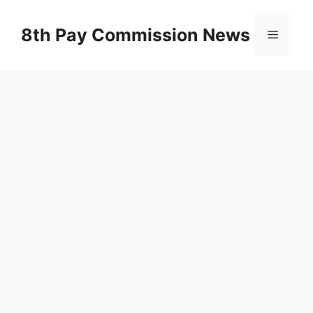
Skip
to
8th Pay Commission News
Menu
content