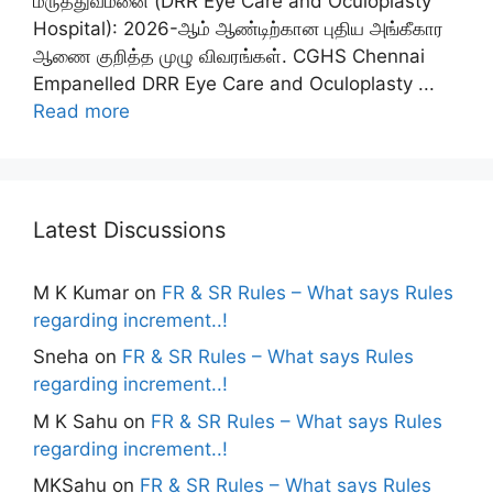
மருத்துவமனை (DRR Eye Care and Oculoplasty
Hospital): 2026-ஆம் ஆண்டிற்கான புதிய அங்கீகார
ஆணை குறித்த முழு விவரங்கள். CGHS Chennai
Empanelled DRR Eye Care and Oculoplasty ...
Read more
Latest Discussions
M K Kumar
on
FR & SR Rules – What says Rules
regarding increment..!
Sneha
on
FR & SR Rules – What says Rules
regarding increment..!
M K Sahu
on
FR & SR Rules – What says Rules
regarding increment..!
MKSahu
on
FR & SR Rules – What says Rules