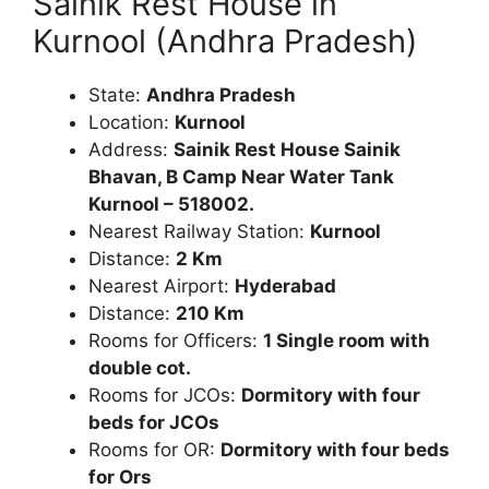
Sainik Rest House in
Kurnool (Andhra Pradesh)
State:
Andhra Pradesh
Location:
Kurnool
Address:
Sainik Rest House Sainik
Bhavan, B Camp Near Water Tank
Kurnool – 518002.
Nearest Railway Station:
Kurnool
Distance:
2 Km
Nearest Airport:
Hyderabad
Distance:
210 Km
Rooms for Officers:
1 Single room with
double cot.
Rooms for JCOs:
Dormitory with four
beds for JCOs
Rooms for OR:
Dormitory with four beds
for Ors