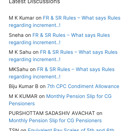
Latest Discussions
M K Kumar
on
FR & SR Rules – What says Rules
regarding increment..!
Sneha
on
FR & SR Rules – What says Rules
regarding increment..!
M K Sahu
on
FR & SR Rules – What says Rules
regarding increment..!
MKSahu
on
FR & SR Rules – What says Rules
regarding increment..!
Biju Kumar B
on
7th CPC Condiment Allowance
M K KUMAR
on
Monthly Pension Slip for CG
Pensioners
PURSHOTTAM SADASHIV AVACHAT
on
Monthly Pension Slip for CG Pensioners
TSN
on
Equivalent Pay Scales of 5th and 6th