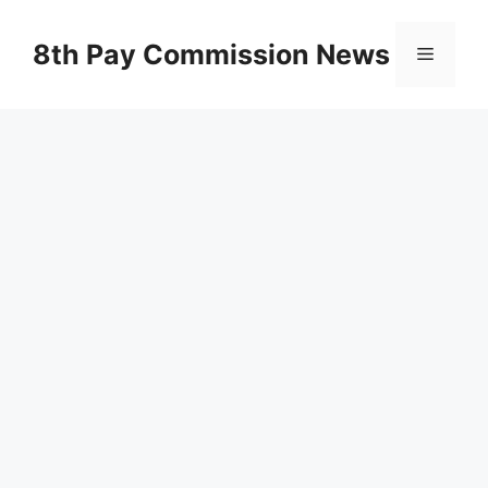
Skip
to
8th Pay Commission News
Menu
content