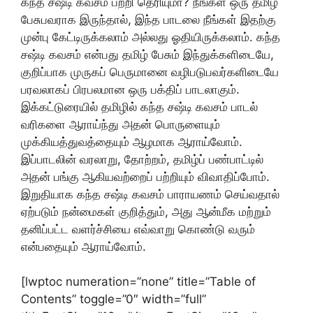
கந்த சஷ்டி கவசம் பற்றி தெரியுமா? நீங்கள் ஒரு தமிழ்
பேசுபவராக இருந்தால், இந்த பாடலை நீங்கள் இதற்கு
முன்பு கேட்டிருக்கலாம் அல்லது ஓதியிருக்கலாம். கந்த
சஷ்டி கவசம் என்பது தமிழ் பேசும் இந்துக்களிடையே,
குறிப்பாக முருகப் பெருமானை வழிபடுபவர்களிடையே
பரவலாகப் பிரபலமான ஒரு பக்திப் பாடலாகும்.
இக்கட்டுரையில் தமிழில் கந்த சஷ்டி கவசம் பாடல்
வரிகளை ஆராய்ந்து அதன் பொருளையும்
முக்கியத்துவத்தையும் ஆழமாக ஆராய்வோம்.
இப்பாடலின் வரலாறு, தோற்றம், தமிழ்ப் பண்பாட்டில்
அதன் பங்கு ஆகியவற்றைப் பற்றியும் விவாதிப்போம்.
இறுதியாக கந்த சஷ்டி கவசம் பாராயணம் செய்வதால்
ஏற்படும் நன்மைகள் குறித்தும், அது ஆன்மீக மற்றும்
தனிப்பட்ட வளர்ச்சியை எவ்வாறு கொண்டு வரும்
என்பதையும் ஆராய்வோம்.
[lwptoc numeration=”none” title=”Table of
Contents” toggle=”0″ width=”full”