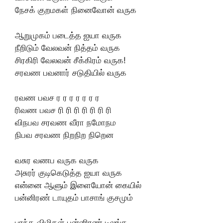
நேசக் குறமகள் நினைவோன் வருக
ஆறுமுகம் படைத்த ஐயா வருக
நீறிடும் வேலவன் நித்தம் வருக
சிரகிரி வேலவன் சீக்கிரம் வருக!
சரவண பவனார் சடுதியில் வருக
ரவண பவச ர ர ர ர ர ர ர
ரிவண பவச ரி ரி ரி ரி ரி ரி ரி
விநபவ சரவண வீரா நமோநம
நிபவ சரவண நிறநிற நிறென
வசுர வணப வருக வருக
அசுரர் குடிகெடுத்த ஐயா வருக
என்னை ஆளும் இளையோன் கையில்
பன்னிரண் டாயுதம் பாசாங் குசமும்
பரந்த விழிகள் பன்னிரண் டிலங்க