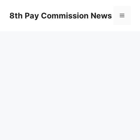
Skip
to
8th Pay Commission News
Menu
content