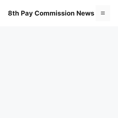
Skip
to
8th Pay Commission News
Menu
content