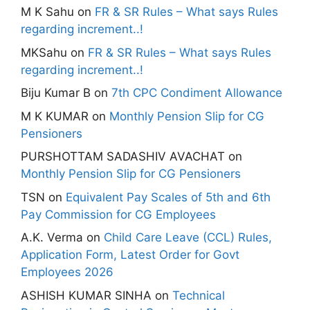
M K Sahu
on
FR & SR Rules – What says Rules
regarding increment..!
MKSahu
on
FR & SR Rules – What says Rules
regarding increment..!
Biju Kumar B
on
7th CPC Condiment Allowance
M K KUMAR
on
Monthly Pension Slip for CG
Pensioners
PURSHOTTAM SADASHIV AVACHAT
on
Monthly Pension Slip for CG Pensioners
TSN
on
Equivalent Pay Scales of 5th and 6th
Pay Commission for CG Employees
A.K. Verma
on
Child Care Leave (CCL) Rules,
Application Form, Latest Order for Govt
Employees 2026
ASHISH KUMAR SINHA
on
Technical