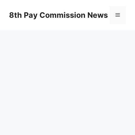
Skip
to
8th Pay Commission News
Menu
content