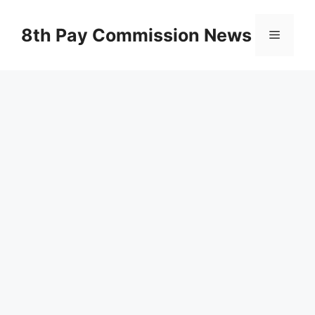
Skip
to
8th Pay Commission News
Menu
content