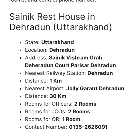
Sainik Rest House in
Dehradun (Uttarakhand)
State:
Uttarakhand
Location:
Dehradun
Address:
Sainik Vishram Grah
Deheradun Court Parisar Dehradun
Nearest Railway Station:
Dehradun
Distance:
1 Km
Nearest Airport:
Jolly Garant Dehradun
Distance:
30 Km
Rooms for Officers:
2 Rooms
Rooms for JCOs:
2 Rooms
Rooms for OR:
1 Room
Contact Number:
0135-2626091