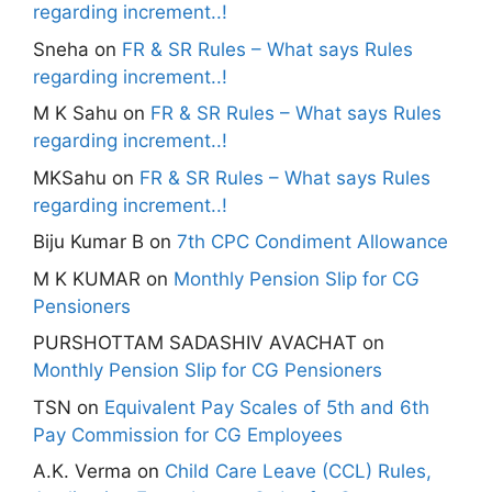
regarding increment..!
Sneha
on
FR & SR Rules – What says Rules
regarding increment..!
M K Sahu
on
FR & SR Rules – What says Rules
regarding increment..!
MKSahu
on
FR & SR Rules – What says Rules
regarding increment..!
Biju Kumar B
on
7th CPC Condiment Allowance
M K KUMAR
on
Monthly Pension Slip for CG
Pensioners
PURSHOTTAM SADASHIV AVACHAT
on
Monthly Pension Slip for CG Pensioners
TSN
on
Equivalent Pay Scales of 5th and 6th
Pay Commission for CG Employees
A.K. Verma
on
Child Care Leave (CCL) Rules,