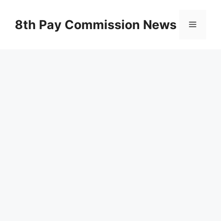
Skip
to
8th Pay Commission News
Menu
content