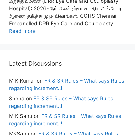
மருத்துவமனை (DRR Eye Care and Oculoplasty
Hospital): 2026-ஆம் ஆண்டிற்கான புதிய அங்கீகார
ஆணை குறித்த முழு விவரங்கள். CGHS Chennai
Empanelled DRR Eye Care and Oculoplasty ...
Read more
Latest Discussions
M K Kumar
on
FR & SR Rules – What says Rules
regarding increment..!
Sneha
on
FR & SR Rules – What says Rules
regarding increment..!
M K Sahu
on
FR & SR Rules – What says Rules
regarding increment..!
MKSahu
on
FR & SR Rules – What says Rules