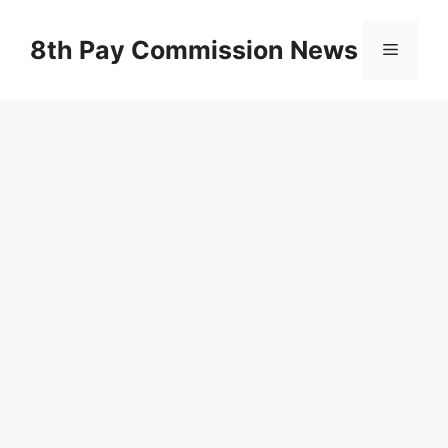
Skip
to
8th Pay Commission News
Menu
content