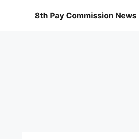
Skip
to
8th Pay Commission News
content