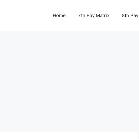
Home
7th Pay Matrix
8th Pay