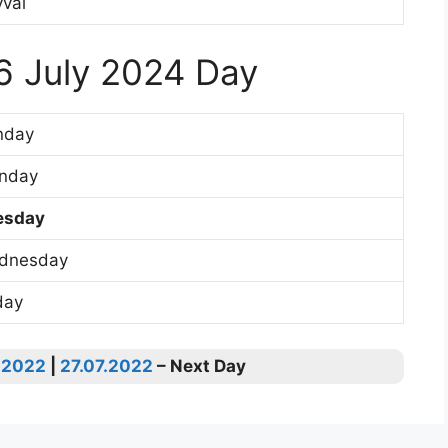
vai
6 July 2024 Day
nday
nday
esday
dnesday
day
.2022
|
27.07.2022
– Next Day