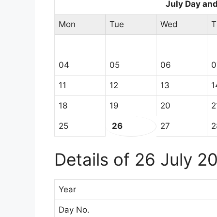
July Day an
Mon
Tue
Wed
T
04
05
06
0
11
12
13
1
18
19
20
2
25
26
27
2
Details of 26 July 2
Year
Day No.