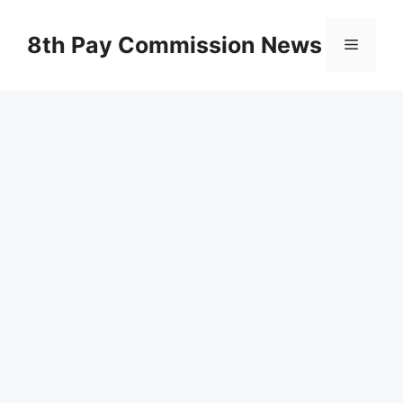
Skip
to
8th Pay Commission News
Menu
content