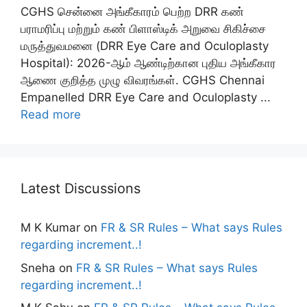
CGHS சென்னை அங்கீகாரம் பெற்ற DRR கண்
பராமரிப்பு மற்றும் கண் பிளாஸ்டிக் அறுவை சிகிச்சை
மருத்துவமனை (DRR Eye Care and Oculoplasty
Hospital): 2026-ஆம் ஆண்டிற்கான புதிய அங்கீகார
ஆணை குறித்த முழு விவரங்கள். CGHS Chennai
Empanelled DRR Eye Care and Oculoplasty ...
Read more
Latest Discussions
M K Kumar
on
FR & SR Rules – What says Rules
regarding increment..!
Sneha
on
FR & SR Rules – What says Rules
regarding increment..!