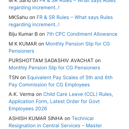
M K Sahu
on
FR & SR Rules – What says Rules
regarding increment..!
MKSahu
on
FR & SR Rules – What says Rules
regarding increment..!
Biju Kumar B
on
7th CPC Condiment Allowance
M K KUMAR
on
Monthly Pension Slip for CG
Pensioners
PURSHOTTAM SADASHIV AVACHAT
on
Monthly Pension Slip for CG Pensioners
TSN
on
Equivalent Pay Scales of 5th and 6th
Pay Commission for CG Employees
A.K. Verma
on
Child Care Leave (CCL) Rules,
Application Form, Latest Order for Govt
Employees 2026
ASHISH KUMAR SINHA
on
Technical
Resignation in Central Services – Master