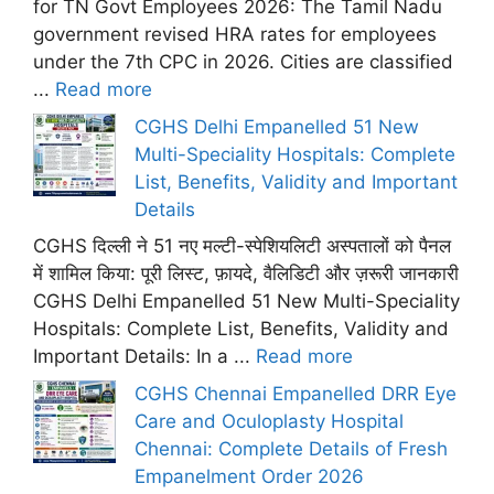
for TN Govt Employees 2026: The Tamil Nadu
government revised HRA rates for employees
under the 7th CPC in 2026. Cities are classified
...
Read more
CGHS Delhi Empanelled 51 New
Multi-Speciality Hospitals: Complete
List, Benefits, Validity and Important
Details
CGHS दिल्ली ने 51 नए मल्टी-स्पेशियलिटी अस्पतालों को पैनल
में शामिल किया: पूरी लिस्ट, फ़ायदे, वैलिडिटी और ज़रूरी जानकारी
CGHS Delhi Empanelled 51 New Multi-Speciality
Hospitals: Complete List, Benefits, Validity and
Important Details: In a ...
Read more
CGHS Chennai Empanelled DRR Eye
Care and Oculoplasty Hospital
Chennai: Complete Details of Fresh
Empanelment Order 2026