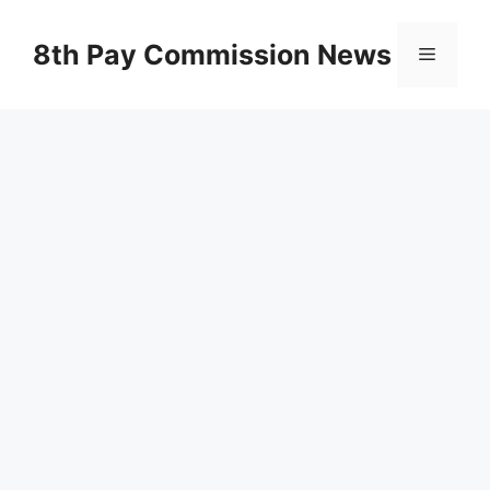
Skip
to
8th Pay Commission News
Menu
content