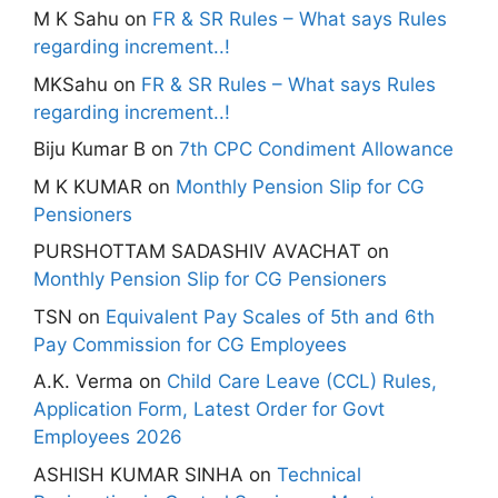
M K Sahu
on
FR & SR Rules – What says Rules
regarding increment..!
MKSahu
on
FR & SR Rules – What says Rules
regarding increment..!
Biju Kumar B
on
7th CPC Condiment Allowance
M K KUMAR
on
Monthly Pension Slip for CG
Pensioners
PURSHOTTAM SADASHIV AVACHAT
on
Monthly Pension Slip for CG Pensioners
TSN
on
Equivalent Pay Scales of 5th and 6th
Pay Commission for CG Employees
A.K. Verma
on
Child Care Leave (CCL) Rules,
Application Form, Latest Order for Govt
Employees 2026
ASHISH KUMAR SINHA
on
Technical