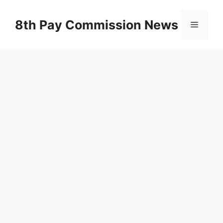
Skip
to
8th Pay Commission News
Menu
content