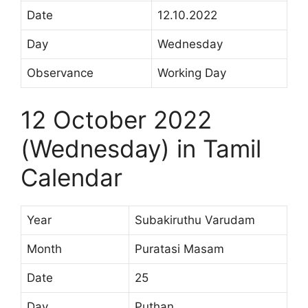
Date
12.10.2022
Day
Wednesday
Observance
Working Day
12 October 2022
(Wednesday) in Tamil
Calendar
Year
Subakiruthu Varudam
Month
Puratasi Masam
Date
25
Day
Puthan