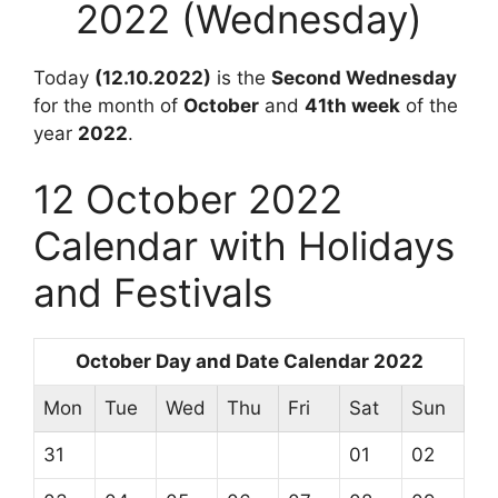
2022 (Wednesday)
Today
(12.10.2022)
is the
Second Wednesday
for the month of
October
and
41th week
of the
year
2022
.
12 October 2022
Calendar with Holidays
and Festivals
October Day and Date Calendar 2022
Mon
Tue
Wed
Thu
Fri
Sat
Sun
31
01
02