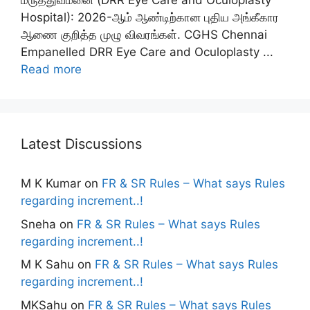
மருத்துவமனை (DRR Eye Care and Oculoplasty
Hospital): 2026-ஆம் ஆண்டிற்கான புதிய அங்கீகார
ஆணை குறித்த முழு விவரங்கள். CGHS Chennai
Empanelled DRR Eye Care and Oculoplasty ...
Read more
Latest Discussions
M K Kumar
on
FR & SR Rules – What says Rules
regarding increment..!
Sneha
on
FR & SR Rules – What says Rules
regarding increment..!
M K Sahu
on
FR & SR Rules – What says Rules
regarding increment..!
MKSahu
on
FR & SR Rules – What says Rules