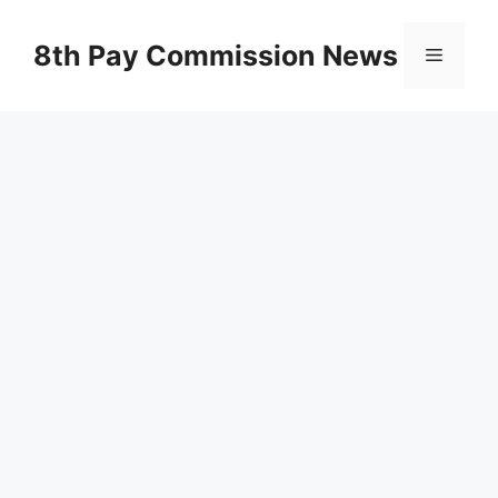
Skip
to
8th Pay Commission News
Menu
content