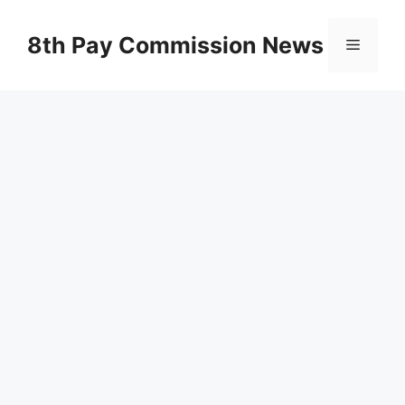
Skip
to
8th Pay Commission News
Menu
content