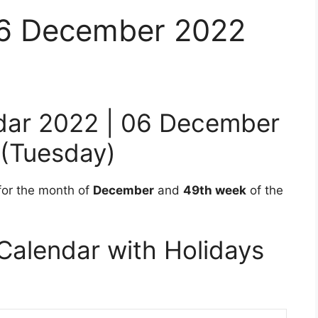
06 December 2022
ndar 2022 | 06 December
(Tuesday)
for the month of
December
and
49
th week
of the
alendar with Holidays