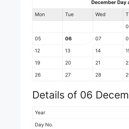
December Day 
Mon
Tue
Wed
T
0
05
06
07
0
12
13
14
1
19
20
21
2
26
27
28
2
Details of 06 Dece
Year
Day No.