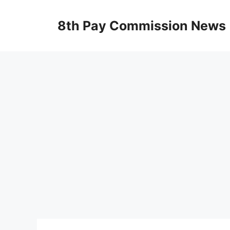
Skip
to
8th Pay Commission News
content