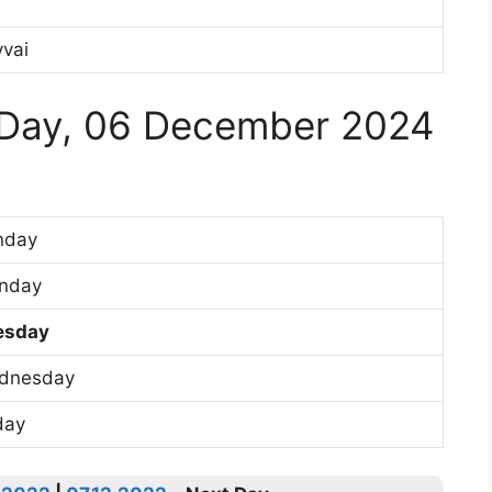
vai
Day, 06 December 2024
nday
nday
esday
dnesday
day