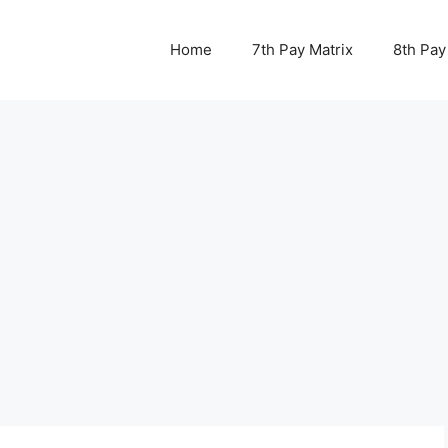
Home
7th Pay Matrix
8th Pay