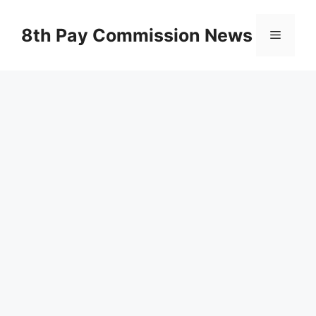
Skip
to
8th Pay Commission News
Menu
content