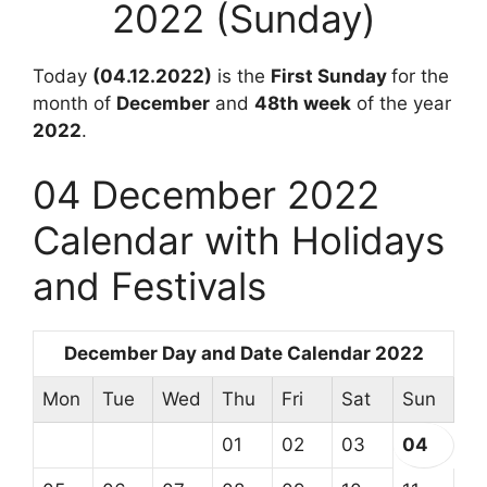
2022 (Sunday)
Today
(04.12.2022)
is the
First Sunday
for the
month of
December
and
48
th week
of the year
2022
.
04 December 2022
Calendar with Holidays
and Festivals
December Day and Date Calendar 2022
Mon
Tue
Wed
Thu
Fri
Sat
Sun
01
02
03
04