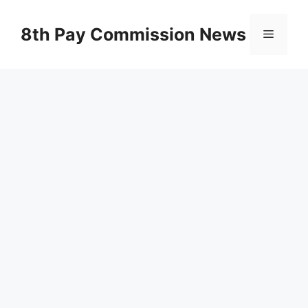
Skip
to
8th Pay Commission News
Menu
content