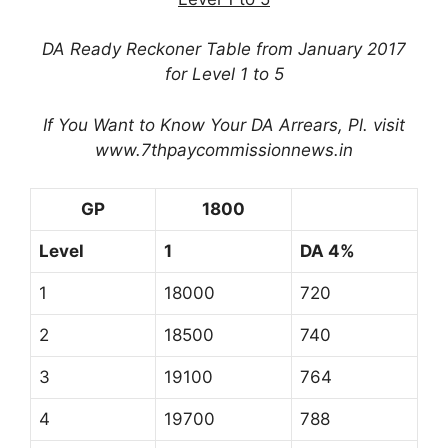
DA Ready Reckoner Table from January 2017
for Level 1 to 5
If You Want to Know Your DA Arrears, Pl. visit
www.7thpaycommissionnews.in
GP
1800
Level
1
DA 4%
1
18000
720
2
18500
740
3
19100
764
4
19700
788