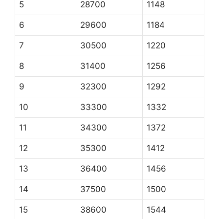
5
28700
1148
6
29600
1184
7
30500
1220
8
31400
1256
9
32300
1292
10
33300
1332
11
34300
1372
12
35300
1412
13
36400
1456
14
37500
1500
15
38600
1544