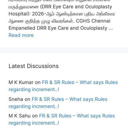
மருத்துவமனை (DRR Eye Care and Oculoplasty
Hospital): 2026-ஆம் ஆண்டிற்கான புதிய அங்கீகார
ஆணை குறித்த முழு விவரங்கள். CGHS Chennai
Empanelled DRR Eye Care and Oculoplasty ...
Read more
Latest Discussions
M K Kumar
on
FR & SR Rules – What says Rules
regarding increment..!
Sneha
on
FR & SR Rules – What says Rules
regarding increment..!
M K Sahu
on
FR & SR Rules – What says Rules
regarding increment..!