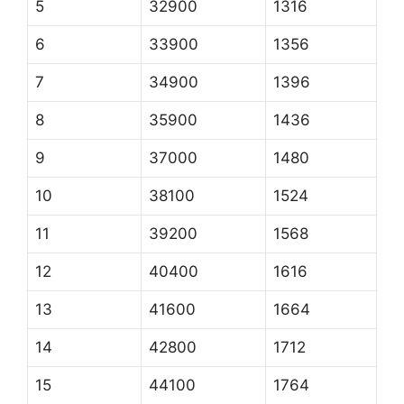
5
32900
1316
6
33900
1356
7
34900
1396
8
35900
1436
9
37000
1480
10
38100
1524
11
39200
1568
12
40400
1616
13
41600
1664
14
42800
1712
15
44100
1764