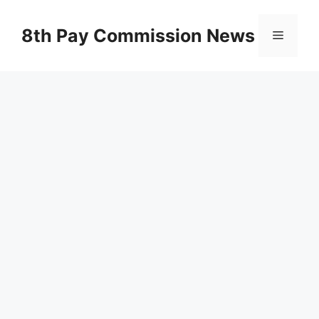
Skip
to
8th Pay Commission News
Menu
content