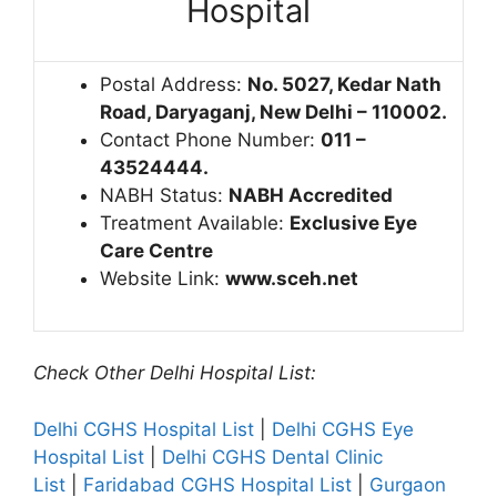
Hospital
Postal Address:
No.
5027, Kedar Nath
Road, Daryaganj, New Delhi – 110002.
Contact Phone Number:
011 –
43524444.
NABH Status:
NABH Accredited
Treatment Available:
Exclusive Eye
Care Centre
Website Link:
www.sceh.net
Check Other Delhi Hospital List:
Delhi CGHS Hospital List
|
Delhi CGHS Eye
Hospital List
|
Delhi CGHS Dental Clinic
List
|
Faridabad CGHS Hospital List
|
Gurgaon