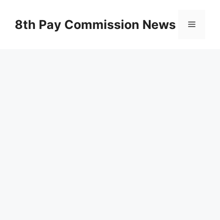
Skip
to
8th Pay Commission News
Menu
content