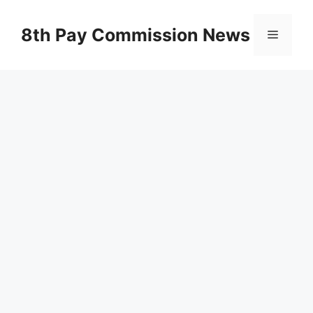
Skip
to
8th Pay Commission News
Menu
content