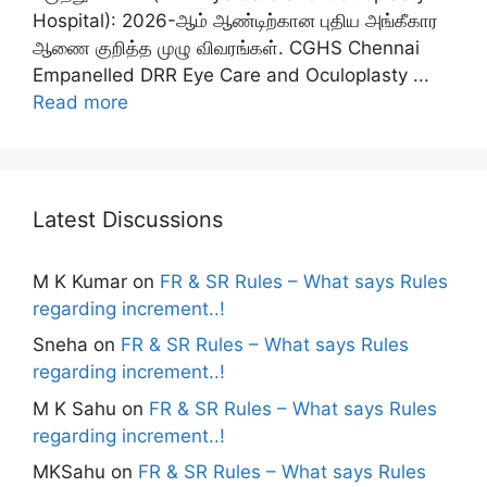
Hospital): 2026-ஆம் ஆண்டிற்கான புதிய அங்கீகார
ஆணை குறித்த முழு விவரங்கள். CGHS Chennai
Empanelled DRR Eye Care and Oculoplasty ...
Read more
Latest Discussions
M K Kumar
on
FR & SR Rules – What says Rules
regarding increment..!
Sneha
on
FR & SR Rules – What says Rules
regarding increment..!
M K Sahu
on
FR & SR Rules – What says Rules
regarding increment..!
MKSahu
on
FR & SR Rules – What says Rules