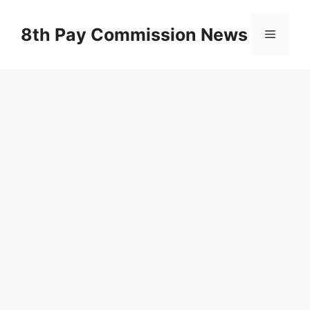
Skip
to
8th Pay Commission News
Menu
content