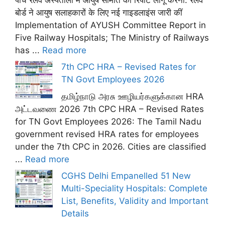
बोर्ड ने आयुष सलाहकारों के लिए नई गाइडलाइंस जारी कीं
Implementation of AYUSH Committee Report in
Five Railway Hospitals; The Ministry of Railways
has ...
Read more
7th CPC HRA – Revised Rates for
TN Govt Employees 2026
தமிழ்நாடு அரசு ஊழியர்களுக்கான HRA
அட்டவணை 2026 7th CPC HRA – Revised Rates
for TN Govt Employees 2026: The Tamil Nadu
government revised HRA rates for employees
under the 7th CPC in 2026. Cities are classified
...
Read more
CGHS Delhi Empanelled 51 New
Multi-Speciality Hospitals: Complete
List, Benefits, Validity and Important
Details