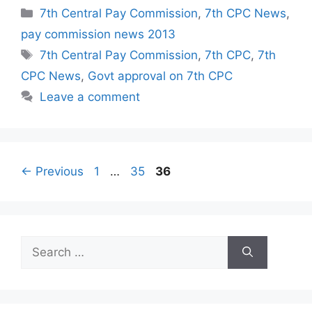
Categories
7th Central Pay Commission
,
7th CPC News
,
pay commission news 2013
Tags
7th Central Pay Commission
,
7th CPC
,
7th
CPC News
,
Govt approval on 7th CPC
Leave a comment
Page
Page
Page
←
Previous
1
…
35
36
Search
for: