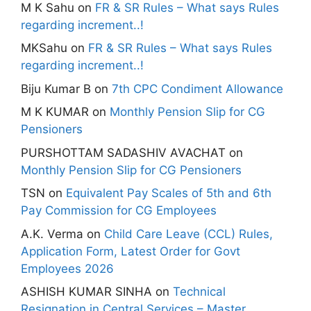
M K Sahu
on
FR & SR Rules – What says Rules
regarding increment..!
MKSahu
on
FR & SR Rules – What says Rules
regarding increment..!
Biju Kumar B
on
7th CPC Condiment Allowance
M K KUMAR
on
Monthly Pension Slip for CG
Pensioners
PURSHOTTAM SADASHIV AVACHAT
on
Monthly Pension Slip for CG Pensioners
TSN
on
Equivalent Pay Scales of 5th and 6th
Pay Commission for CG Employees
A.K. Verma
on
Child Care Leave (CCL) Rules,
Application Form, Latest Order for Govt
Employees 2026
ASHISH KUMAR SINHA
on
Technical
Resignation in Central Services – Master