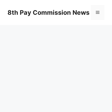
Skip
to
8th Pay Commission News
Menu
content