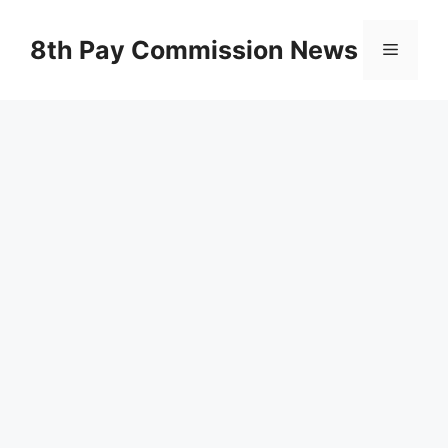
Skip
to
8th Pay Commission News
Menu
content